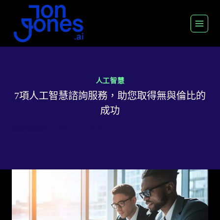
跳
至
內
容
人工智慧
7項人工智慧諮詢服務，助您取得無與倫比的
成功
經過
喬恩瓊斯
2025 年 5 月 22 日