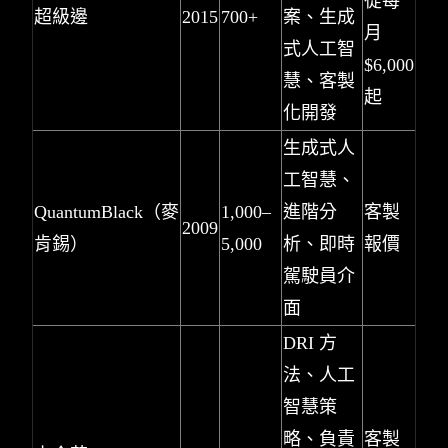
從每
超級邊
2015
700+
案、生成
月
式人工智
$6,000
慧、客製
起
化開發
生成式人
工智慧、
QuantumBlack（麥
1,000–
進階分
客製
2009
肯錫）
5,000
析、即時
報價
駕駛員介
面
DRI 方
法、人工
智慧策
略、負責
客製