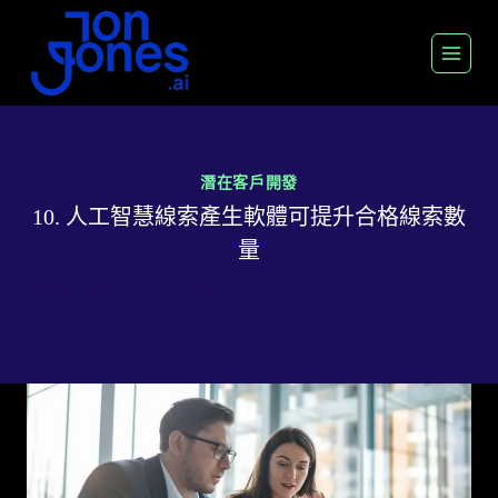
跳
至
內
容
潛在客戶開發
10. 人工智慧線索產生軟體可提升合格線索數
量
經過
喬恩瓊斯
2025 年 6 月 11 日