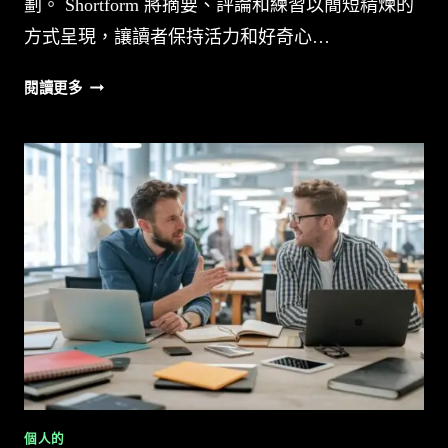
劃。 Shortform 將摘要、評論和練習以簡短精煉的
方式呈現，讓讀者保持活力和好奇心…
互
閱讀更多
動
式
深
度
書
籍
指
南
勝
過
15
分
鐘
摘
個人的