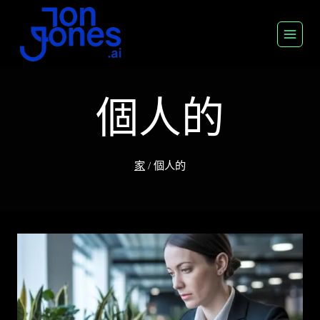
跳
至
內
容
個人的
家
/
個人的