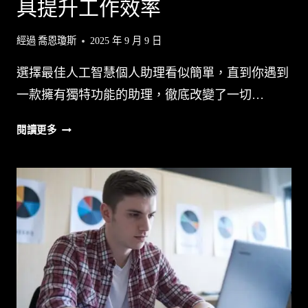
具提升工作效率
經過
喬恩瓊斯
2025 年 9 月 9 日
選擇最佳人工智慧個人助理看似簡單，直到你遇到
一款擁有獨特功能的助理，徹底改變了一切…
7
閱讀更多
款
最
佳
人
工
智
慧
個
人
助