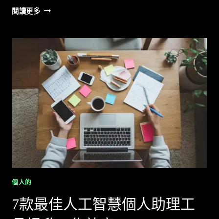
2.
閱讀更多
企
業
導
向
的
AI
個
人
助
理
提
升
效
率
個人的
7款最佳人工智慧個人助理工