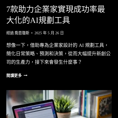
要
7款助力企業家實現成功率最
大化的AI規劃工具
經過
喬恩瓊斯
2025 年 5 月 26 日
想像一下，借助專為企業家設計的 AI 規劃工具，
簡化日常策略、預測和決策，從而大幅提升新創公
司的生產力，接下來會發生什麼事？
7
閱讀更多
款
助
力
企
業
家