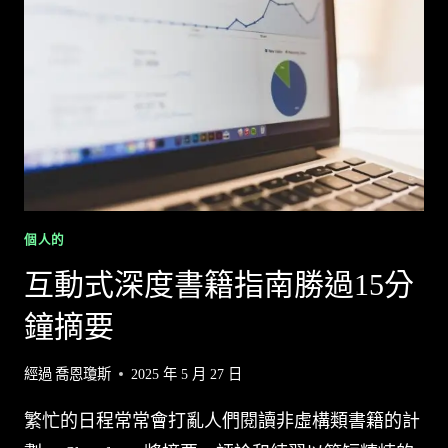
利
用
人
工
智
慧
提
高
生
產
個人的
力
互動式深度書籍指南勝過15分
鐘摘要
經過
喬恩瓊斯
2025 年 5 月 27 日
繁忙的日程常常會打亂人們閱讀非虛構類書籍的計