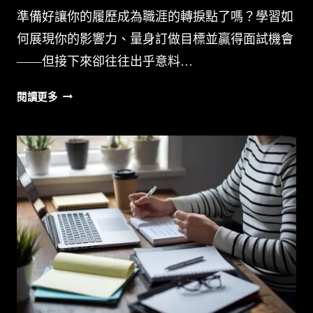
準備好讓你的履歷成為職涯的轉捩點了嗎？學習如
何展現你的影響力、量身訂做目標並贏得面試機會
——但接下來卻往往出乎意料…
修
閱讀更多
改
履
歷，
突
顯
可
遷
移
技
能，
助
您