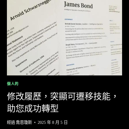
人
工
智
慧
衡
量
生
產
力
可
提
升
個人的
績
修改履歷，突顯可遷移技能，
效
助您成功轉型
經過
喬恩瓊斯
2025 年 8 月 5 日