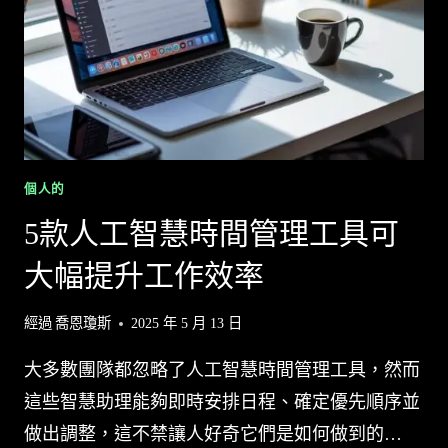
實
現
成
功
率
最
大
化
個人的
的
5款人工智慧時間管理工具可
AI
規
大幅提升工作效率
劃
工
經過
喬恩瓊斯
2025 年 5 月 13 日
具
大多數團隊都忽略了人工智慧時間管理工具，然而
這些智慧助理能夠即時安排日程、確定優先順序並
做出調整，這不禁讓人好奇它們是如何做到的…