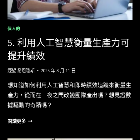
理
工
具
提
個人的
升
5. 利用人工智慧衡量生產力可
工
作
提升績效
效
率
經過
喬恩瓊斯
2025 年 8 月 11 日
想知道如何利用人工智慧和即時績效追蹤來衡量生
產力，從而在一夜之間改變團隊產出嗎？想見證數
據驅動的奇蹟嗎？
5.
閱讀更多
利
用