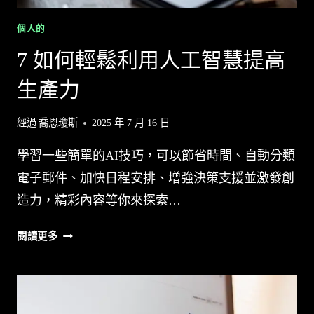
成
功
個人的
轉
7 如何輕鬆利用人工智慧提高
型
生產力
經過
喬恩瓊斯
2025 年 7 月 16 日
學習一些簡單的AI技巧，可以節省時間、自動分類
電子郵件、加快日程安排、增強決策支援並激發創
造力，精彩內容等你來探索…
7
閱讀更多
如
何
輕
鬆