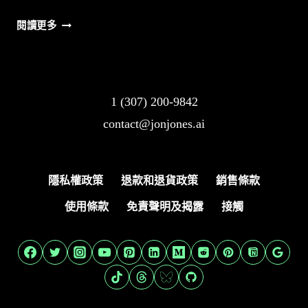
5
閱讀更多
款
人
工
智
1 (307) 200-9842
慧
contact@jonjones.ai
時
間
管
理
隱私權政策
退款和退貨政策
銷售條款
工
使用條款
免責聲明及揭露
接觸
具
可
大
幅
提
升