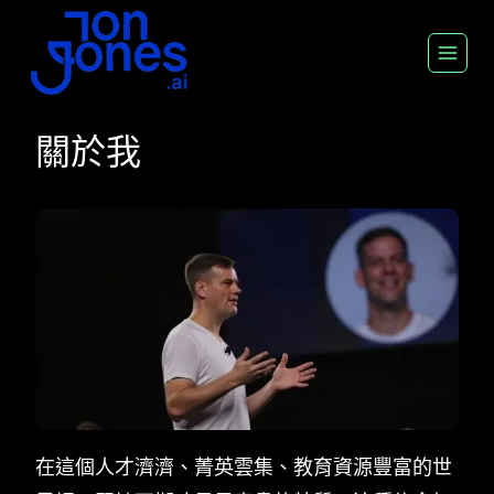
跳
至
內
容
關於我
在這個人才濟濟、菁英雲集、教育資源豐富的世