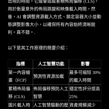
出現的時間。它還會追蹤累積佈局偏移 (CLS)，
用於衡量意外的佈局跳變和映像載入時間。然
後，AI 會調整資源載入方式、鎖定容器大小並動
態調整影像大小，以確保所有內容始終清晰銳
利。真不錯。.
以下是其工作原理的簡要介紹：
指標
人工智慧功能
影響
第一內容繪
最多可縮短 30%
預測性資源加載
畫（FCP）
的載入時間
累積佈局偏
佈局偏移預防人工
穩定性評分提高
移 (CLS)
智慧
25%
圖片載入時
人工智慧驅動的壓
資產規模減少