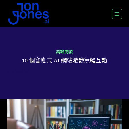
跳
至
內
容
網站開發
10 個響應式 AI 網站激發無縫互動
經過
喬恩瓊斯
2025 年 7 月 9 日