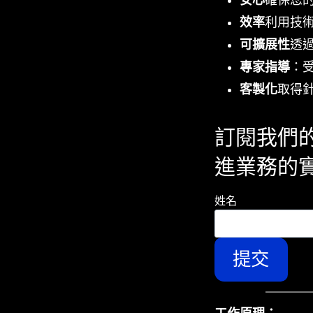
效率
利用技
可擴展性
透
專家指導
：受
客製化
取得
訂閱我們
進業務的
姓名
提交