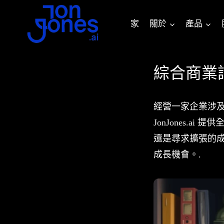
跳
至
家
關於
產品
內
容
綜合商業
經營一家企業涉
JonJones.
還是尋求擴張的
成長機會。.