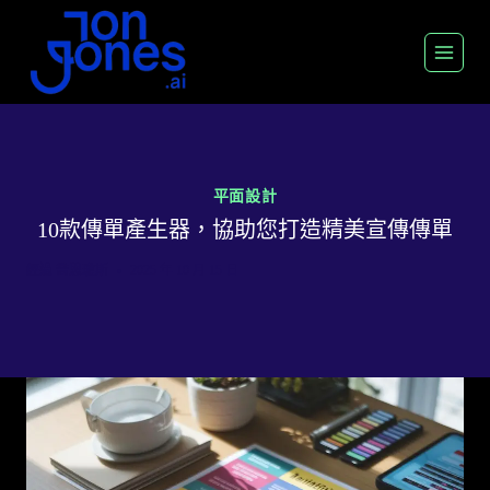
跳
至
內
容
平面設計
10款傳單產生器，協助您打造精美宣傳傳單
經過
喬恩瓊斯
2025 年 10 月 15 日