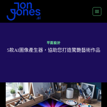
跳
至
內
容
平面設計
5款AI圖像產生器，協助您打造驚艷藝術作品
經過
喬恩瓊斯
2025 年 7 月 11 日