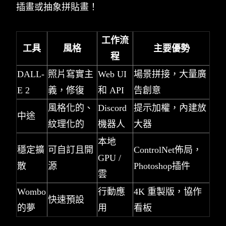
插畫或抽象拼貼畫！
工作流
工具
風格
主要優勢
程
DALL-
照片寫實主
Web UI
場景拼接，大量廣
E 2
義，修復
和 API
告創意
風格化的、
Discord
提示加權，內建放
中途
紋理化的
機器人
大器
本地
穩定擴
可自訂且開
ControlNet佈局，
GPU /
散
源
Photoshop插件
雲
Wombo
行動應
4K 重製版，協作
快速預設
的夢
用
看板