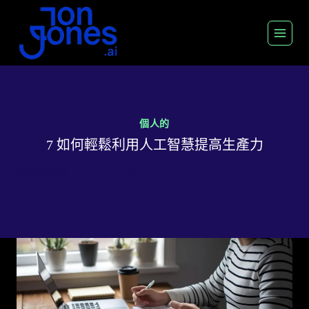
跳
至
內
容
個人的
7 如何輕鬆利用人工智慧提高生產力
經過
喬恩瓊斯
2025 年 7 月 16 日