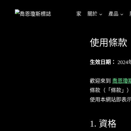
跳
至
家
關於
產品
內
容
使用條款
生效日期：
2024
歡迎來到
喬恩瓊
條款（「條款」
使用本網站即表
1. 資格