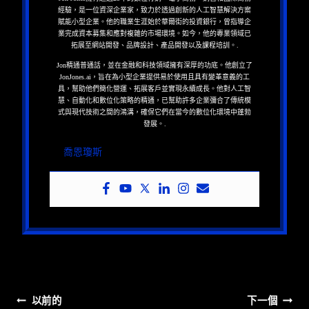
經驗，是一位資深企業家，致力於透過創新的人工智慧解決方案
賦能小型企業。他的職業生涯始於華爾街的投資銀行，曾指導企
業完成資本募集和應對複雜的市場環境。如今，他的專業領域已
拓展至網站開發、品牌設計、產品開發以及課程培訓。.
Jon精通普通話，並在金融和科技領域擁有深厚的功底。他創立了
JonJones.ai，旨在為小型企業提供易於使用且具有變革意義的工
具，幫助他們簡化營運、拓展客戶並實現永續成長。他對人工智
慧、自動化和數位化策略的精通，已幫助許多企業彌合了傳統模
式與現代技術之間的鴻溝，確保它們在當今的數位化環境中蓬勃
發展。.
喬恩瓊斯
文
以前的
下一個