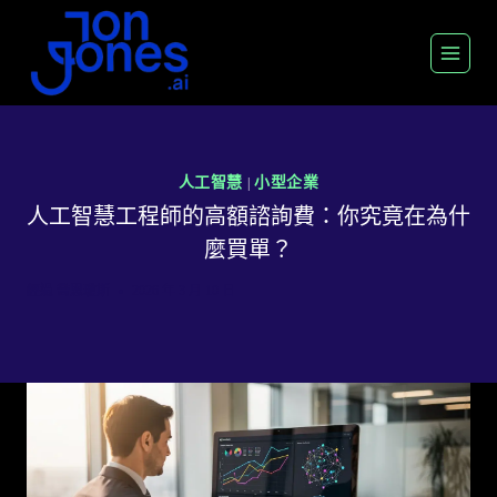
跳
至
內
容
人工智慧
小型企業
|
人工智慧工程師的高額諮詢費：你究竟在為什
麼買單？
經過
喬恩瓊斯
2026 年 3 月 10 日