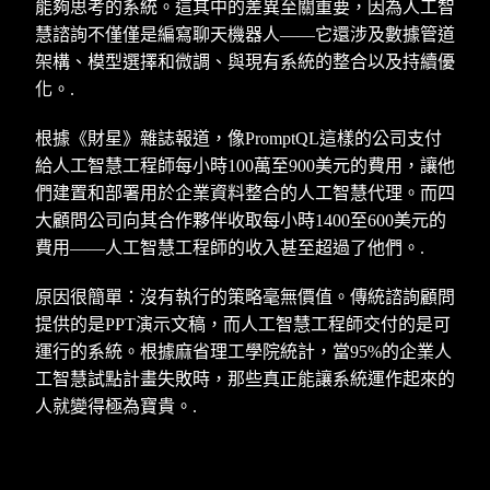
能夠思考的系統。這其中的差異至關重要，因為人工智
慧諮詢不僅僅是編寫聊天機器人——它還涉及數據管道
架構、模型選擇和微調、與現有系統的整合以及持續優
化。.
根據《財星》雜誌報道，像PromptQL這樣的公司支付
給人工智慧工程師每小時100萬至900美元的費用，讓他
們建置和部署用於企業資料整合的人工智慧代理。而四
大顧問公司向其合作夥伴收取每小時1400至600美元的
費用——人工智慧工程師的收入甚至超過了他們。.
原因很簡單：沒有執行的策略毫無價值。傳統諮詢顧問
提供的是PPT演示文稿，而人工智慧工程師交付的是可
運行的系統。根據麻省理工學院統計，當95%的企業人
工智慧試點計畫失敗時，那些真正能讓系統運作起來的
人就變得極為寶貴。.