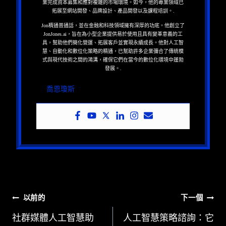
業完成資本募集和應對複雜的市場環境。如今，他的專業領域已
拓展至網站開發、品牌設計、產品開發以及課程培訓。.
Jon精通普通話，並在金融和科技領域擁有深厚的功底。他創立了
JonJones.ai，旨在為小型企業提供易於使用且具有變革意義的工
具，幫助他們簡化營運、拓展客戶並實現永續成長。他對人工智
慧、自動化和數位化策略的精通，已幫助許多企業彌合了傳統模
式與現代技術之間的鴻溝，確保它們在當今的數位化環境中蓬勃
發展。.
喬恩瓊斯
文
以前的
下一個
章
社群媒體人工智慧助
人工智慧策略諮詢：它